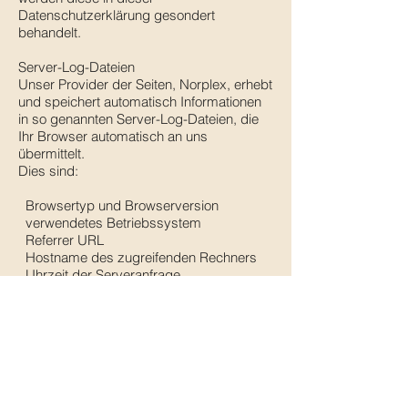
Datenschutzerklärung gesondert
behandelt.
Server-Log-Dateien
Unser Provider der Seiten, Norplex, erhebt
und speichert automatisch Informationen
in so genannten Server-Log-Dateien, die
Ihr Browser automatisch an uns
übermittelt.
Dies sind:
Browsertyp und Browserversion
verwendetes Betriebssystem
Referrer URL
Hostname des zugreifenden Rechners
Uhrzeit der Serveranfrage
IP-Adresse
Eine Zusammenführung dieser Daten mit
anderen Datenquellen wird nicht
vorgenommen.
Die Erfassung dieser Daten erfolgt auf
Grundlage von Art. 6 Abs. 1 lit. f DSGVO.